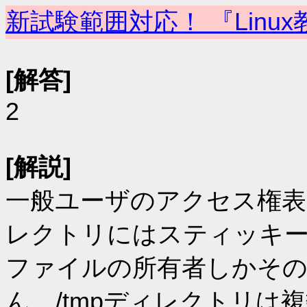
新試験範囲対応！ 『Linux
[解答]
2
[解説]
一般ユーザのアクセス権表
レクトリにはスティッキ
ファイルの所有者しかそ
ん。/tmpディレクトリ