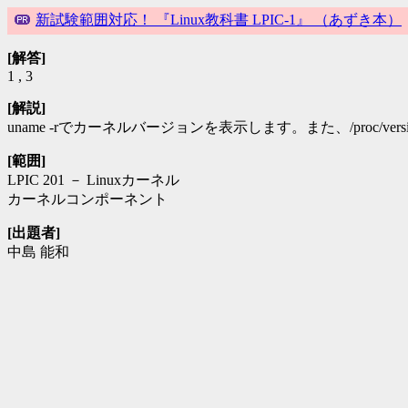
新試験範囲対応！ 『Linux教科書 LPIC-1』 （あずき本）
[解答]
1
,
3
[解説]
uname -rでカーネルバージョンを表示します。また、/pro
[範囲]
LPIC 201 － Linuxカーネル
カーネルコンポーネント
[出題者]
中島 能和