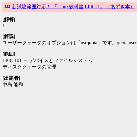
新試験範囲対応！ 『Linux教科書 LPIC-1』 （あずき本）
[解答]
1
[解説]
ユーザークォータのオプションは「usrquota」です。quot
[範囲]
LPIC 101 － デバイスとファイルシステム
ディスククォータの管理
[出題者]
中島 能和