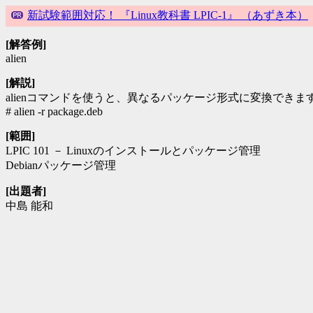
新試験範囲対応！ 『Linux教科書 LPIC-1』 （あずき本）
[解答例]
alien
[解説]
alienコマンドを使うと、異なるパッケージ形式に変換でき
# alien -r package.deb
[範囲]
LPIC 101 － Linuxのインストールとパッケージ管理
Debianパッケージ管理
[出題者]
中島 能和